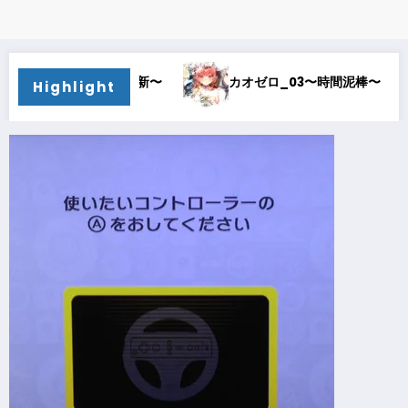
〜刷新〜
カオゼロ_03〜時間泥棒〜
カオゼロ_0
Highlight