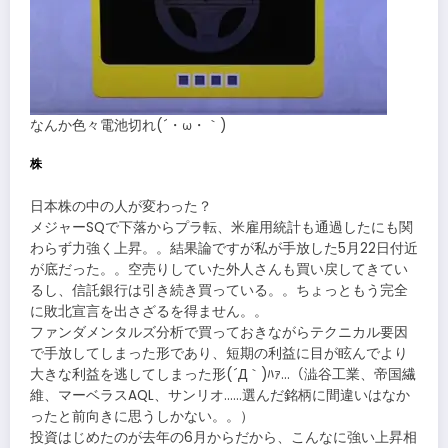
なんか色々電池切れ(´・ω・｀)
株
日本株の中の人が変わった？
メジャーSQで下落からプラ転、米雇用統計も通過したにも関
わらず力強く上昇。。結果論ですが私が手放した5月22日付近
が底だった。。空売りしていた外人さんも買い戻してきてい
るし、信託銀行は引き続き買っている。。ちょっともう完全
に敗北宣言を出さざるを得ません。。
ファンダメンタルズ分析で買っておきながらテクニカル要因
で手放してしまった形であり、短期の利益に目が眩んでより
大きな利益を逃してしまった形(´Д｀)ﾊｧ…（澁谷工業、帝国繊
維、マーベラスAQL、サンリオ……選んだ銘柄に間違いはなか
ったと前向きに思うしかない。。）
投資はじめたのが去年の6月からだから、こんなに強い上昇相