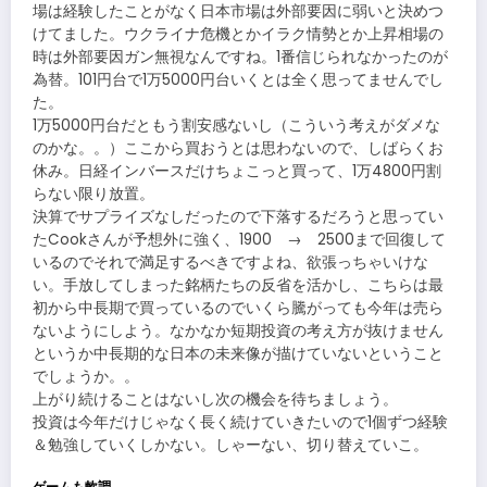
場は経験したことがなく日本市場は外部要因に弱いと決めつ
けてました。ウクライナ危機とかイラク情勢とか上昇相場の
時は外部要因ガン無視なんですね。1番信じられなかったのが
為替。101円台で1万5000円台いくとは全く思ってませんでし
た。
1万5000円台だともう割安感ないし（こういう考えがダメな
のかな。。）ここから買おうとは思わないので、しばらくお
休み。日経インバースだけちょこっと買って、1万4800円割
らない限り放置。
決算でサプライズなしだったので下落するだろうと思ってい
たCookさんが予想外に強く、1900 → 2500まで回復して
いるのでそれで満足するべきですよね、欲張っちゃいけな
い。手放してしまった銘柄たちの反省を活かし、こちらは最
初から中長期で買っているのでいくら騰がっても今年は売ら
ないようにしよう。なかなか短期投資の考え方が抜けません
というか中長期的な日本の未来像が描けていないということ
でしょうか。。
上がり続けることはないし次の機会を待ちましょう。
投資は今年だけじゃなく長く続けていきたいので1個ずつ経験
＆勉強していくしかない。しゃーない、切り替えていこ。
ゲームも軟調