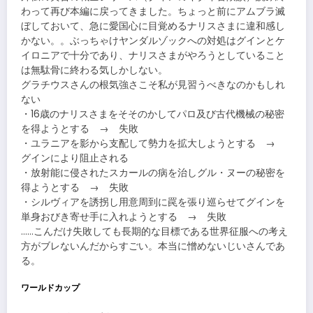
わって再び本編に戻ってきました。ちょっと前にアムブラ滅
ぼしておいて、急に愛国心に目覚めるナリスさまに違和感し
かない。。ぶっちゃけヤンダルゾックへの対処はグインとケ
イロニアで十分であり、ナリスさまがやろうとしていること
は無駄骨に終わる気しかしない。
グラチウスさんの根気強さこそ私が見習うべきなのかもしれ
ない
・16歳のナリスさまをそそのかしてパロ及び古代機械の秘密
を得ようとする → 失敗
・ユラニアを影から支配して勢力を拡大しようとする →
グインにより阻止される
・放射能に侵されたスカールの病を治しグル・ヌーの秘密を
得ようとする → 失敗
・シルヴィアを誘拐し用意周到に罠を張り巡らせてグインを
単身おびき寄せ手に入れようとする → 失敗
……こんだけ失敗しても長期的な目標である世界征服への考え
方がブレないんだからすごい。本当に憎めないじいさんであ
る。
ワールドカップ