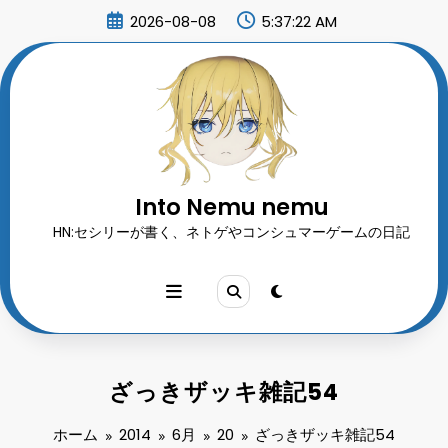
コ
2026-08-08
5:37:22 AM
ン
テ
ン
ツ
へ
ス
キ
ッ
プ
Into Nemu nemu
HN:セシリーが書く、ネトゲやコンシュマーゲームの日記
ざっきザッキ雑記54
ホーム
2014
6月
20
ざっきザッキ雑記54