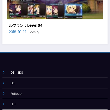
ルフラン：Level05
2018-10-14
ceciry
DS・3DS
EQ
Fallout4
FEH