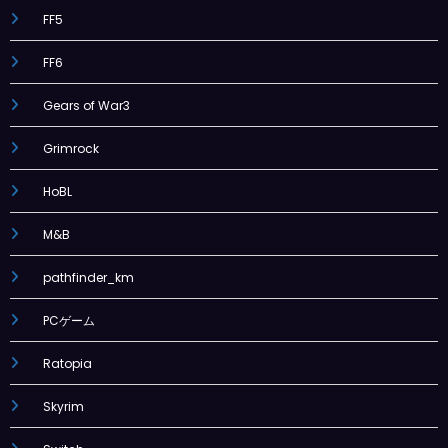
FF5
FF6
Gears of War3
Grimrock
HoBL
M&B
pathfinder_km
PCゲーム
Ratopia
Skyrim