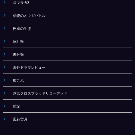
ロマサガ3
伝説のオウガバトル
円卓の生徒
家計簿
未分類
海外ドラマレビュー
艦これ
迷宮クロスブラッドリローデッド
雑記
風花雪月