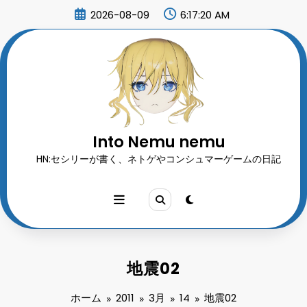
コ
2026-08-09
6:17:21 AM
ン
テ
ン
ツ
へ
ス
キ
ッ
プ
Into Nemu nemu
HN:セシリーが書く、ネトゲやコンシュマーゲームの日記
地震02
ホーム
2011
3月
14
地震02