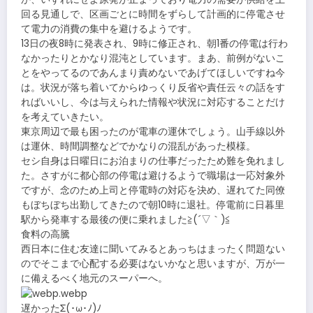
回る見通しで、区画ごとに時間をずらして計画的に停電させ
て電力の消費の集中を避けるようです。
13日の夜8時に発表され、9時に修正され、朝1番の停電は行わ
なかったりとかなり混沌としています。まあ、前例がないこ
とをやってるのであんまり責めないであげてほしいですね今
は。状況が落ち着いてからゆっくり反省や責任云々の話をす
ればいいし、今は与えられた情報や状況に対応することだけ
を考えていきたい。
東京周辺で最も困ったのが電車の運休でしょう。山手線以外
は運休、時間調整などでかなりの混乱があった模様。
セシ自身は日曜日にお泊まりの仕事だったため難を免れまし
た。さすがに都心部の停電は避けるようで職場は一応対象外
ですが、念のため上司と停電時の対応を決め、遅れてた同僚
もぼちぼち出勤してきたので朝10時に退社。停電前に日暮里
駅から発車する最後の便に乗れました≧(´▽｀)≦
食料の高騰
西日本に住む友達に聞いてみるとあっちはまったく問題ない
のでそこまで心配する必要はないかなと思いますが、万が一
に備えるべく地元のスーパーへ。
遅かったΣ(･ω･ﾉ)ﾉ