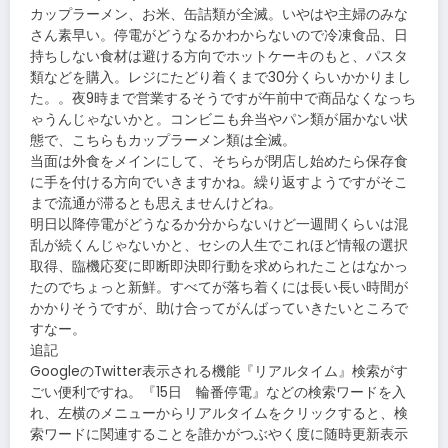
カップラーメン、お米、缶詰類が全滅。いやはや主婦のみな
さん素早い。停電がどうなるかわからないので冷凍食品、日
持ちしない食材は避ける方向でホットケーキのもと、パスタ
類などを購入。レジにたどり着くまで30分くらいかかりまし
た。。夜9時まで営業するそうですが午前中で商品なくなっち
ゃうんじゃないかと。コンビニも弁当やパン類が届かない状
態で、こちらもカップラーメン類は全滅。
当面は外食をメインにして、そちらが閉店し始めたら保存食
に手を付ける方向でいきますかね。繰り返すようですがそこ
まで流通が滞るとも思えませんけどね。
明日以降停電がどうなるか分からないけど一週間くらいは混
乱が続くんじゃないかと、セシの人生でこれほど情報の選択
取得、臨機応変に即断即決即行動を求められたことはなかっ
たのでちょっと新鮮。すべてが落ち着くには長い長い時間が
かかりそうですが、助け合ってがんばっていきたいところで
すなー。
追記
GoogleのTwitter表示される機能『リアルタイム』検索がす
ごい便利ですね。『15日 輪番停電』などの検索ワードを入
れ、左横のメニューからリアルタイムをクリックすると、検
索ワードに関連することを誰かがつぶやく度に随時更新表示