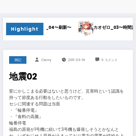
カオゼロ_04〜刷新〜
カオゼロ_03〜時間泥棒〜
Highlight
雑記
Ceciry
2011-03-14
0 コメント
地震02
変にかしこまる必要はないと思うけど、災害時という認識を
持って節度ある行動をしたいものです。
セシに関連する問題は当面
・『輪番停電』
・『食料の高騰』
輪番停電
福島の原発が1号機に続いて3号機も爆発しそうとかなんと
か、いずれにせよ原発が止まっており電力の需要が供給を上