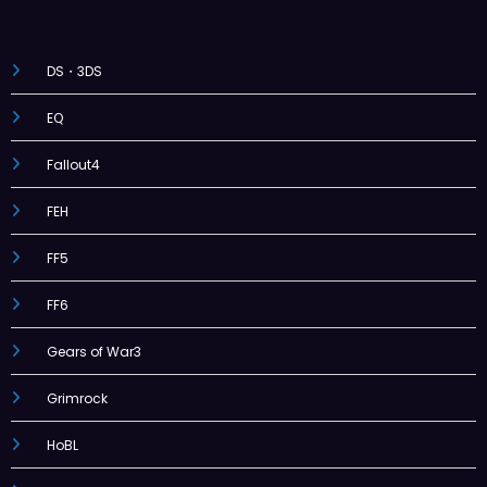
DS・3DS
EQ
Fallout4
FEH
FF5
FF6
Gears of War3
Grimrock
HoBL