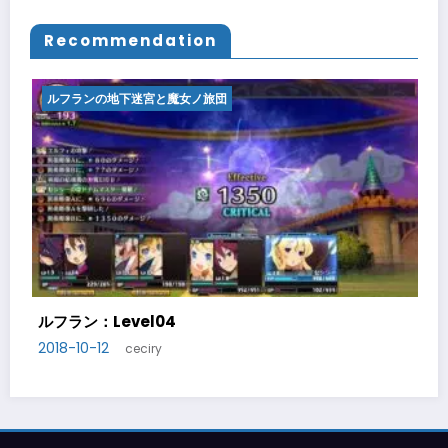
Recommendation
下迷宮と魔女ノ旅団
ルフランの地下迷宮
vel04
ルフラン：Level0
2018-10-14
ceciry
ceciry