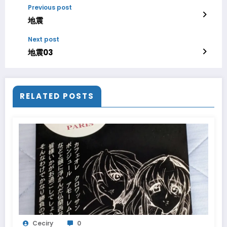
Previous post
地震
Next post
地震03
RELATED POSTS
Ceciry
0